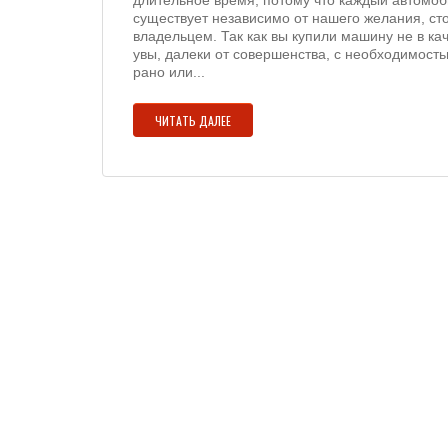
длительное время, потому что каждый автомоб
существует независимо от нашего желания, ст
владельцем. Так как вы купили машину не в кач
увы, далеки от совершенства, с необходимост
рано или...
ЧИТАТЬ ДАЛЕЕ