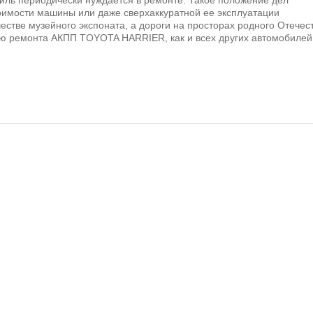
иль периодически нуждается в ремонте. Такое положение дел
оимости машины или даже сверхаккуратной ее эксплуатации
естве музейного экспоната, а дороги на просторах родного Отечест
ью ремонта АКПП TOYOTA HARRIER, как и всех других автомобилей