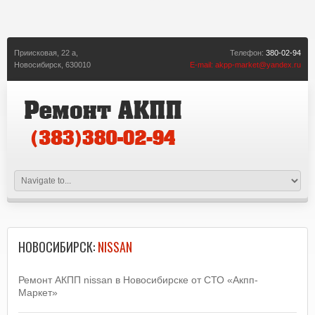
Приисковая, 22 а,
Телефон:
380-02-94
Новосибирск,
630010
E-mail:
akpp-market@yandex.ru
НОВОСИБИРСК:
NISSAN
Ремонт АКПП nissan в Новосибирске от СТО «Акпп-
Маркет»