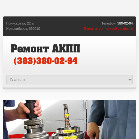
Приисковая, 22 а,
Телефон:
380-02-94
Новосибирск,
630010
E-mail:
akpp-market@yandex.ru