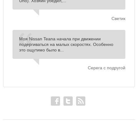
Uno). Хозяин убедил,...
Светик
Моя Nissan Teana начала при движении
подергиваться на малых скоростях. Особенно
это ощутимо было в...
Серега с подругой